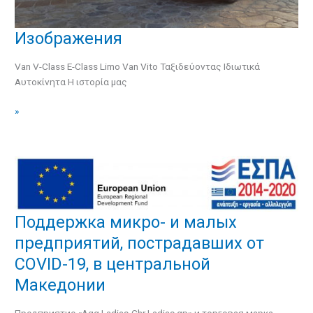
Изображения
Изображения
Van V-Class E-Class Limo Van Vito​ Ταξιδεύοντας Ιδιωτικά
Αυτοκίνητα Η ιστορία μας
»
Поддержка микро- и малых
Поддержка
микро-
предприятий, пострадавших от
и
COVID-19, в центральной
малых
предприятий,
Македонии
пострадавших
от
Предприятие «Agg.Ladias-Chr.Ladias gp» и торговая марка