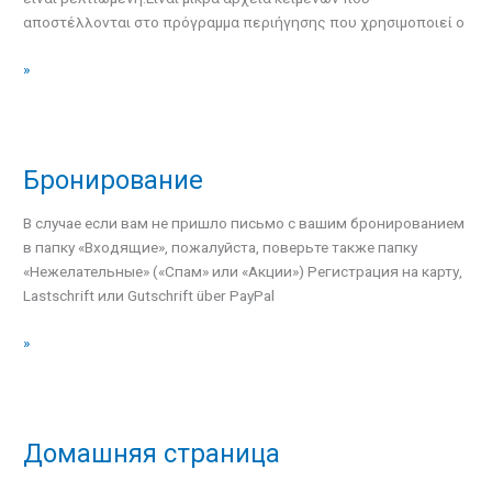
αποστέλλονται στο πρόγραμμα περιήγησης που χρησιμοποιεί ο
»
Бpонировaние
Бpонировaние
В случае если вам не пришло письмо с вашим бронированием
в папку «Входящие», пожалуйста, поверьте также папку
«Нежелательные» («Спам» или «Акции») Регистрация на карту,
Lastschrift или Gutschrift über PayPal
»
Домашняя страница
Домашняя
страница