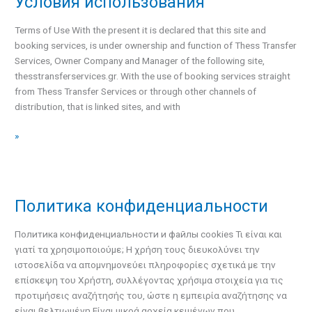
Условия использования
использования
Terms of Use With the present it is declared that this site and
booking services, is under ownership and function of Thess Transfer
Services, Owner Company and Manager of the following site,
thesstransferservices.gr. With the use of booking services straight
from Thess Transfer Services or through other channels of
distribution, that is linked sites, and with
»
Политика конфиденциальности
Политика
конфиденциальности
Политика конфиденциальности и файлы cookies Τι είναι και
γιατί τα χρησιμοποιούμε; Η χρήση τους διευκολύνει την
ιστοσελίδα να απομνημονεύει πληροφορίες σχετικά με την
επίσκεψη του Χρήστη, συλλέγοντας χρήσιμα στοιχεία για τις
προτιμήσεις αναζήτησής του, ώστε η εμπειρία αναζήτησης να
είναι βελτιωμένη.Είναι μικρά αρχεία κειμένων που