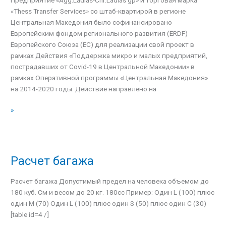
COVID-
«Thess Transfer Services» со штаб-квартирой в регионе
19,
Центральная Македония было софинансировано
в
Европейским фондом регионального развития (ERDF)
центральной
Европейского Союза (ЕС) для реализации свой проект в
Македонии
рамках Действия «Поддержка микро и малых предприятий,
пострадавших от Covid-19 в Центральной Македонии» в
рамках Оперативной программы «Центральная Македония»
на 2014-2020 годы. Действие направлено на
»
Расчет багажа
Расчет
багажа
Расчет багажа Допустимый предел на человека объемом до
180 куб. См и весом до 20 кг. 180cc Пример: Один L (100) плюс
один M (70) Один L (100) плюс один S (50) плюс один C (30)
[table id=4 /]