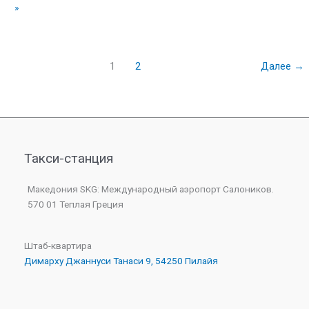
»
1
2
Далее
→
Такси-станция
Македония SKG: Международный аэропорт Салоников.
570 01 Теплая Греция
Штаб-квартира
Димарху Джаннуси Танаси 9, 54250 Пилайя