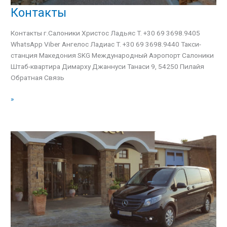
Контакты
Контакты
Контакты г.Салоники Христос Ладьяс T. +30 69 3698.9405
WhatsApp Viber Ангелос Ладиас T. +30 69 3698.9440 Такси-
станция Македония SKG Международный Аэропорт Салоники
Штаб-квартира Димарху Джаннуси Танаси 9, 54250 Пилайя
Обратная Связь
»