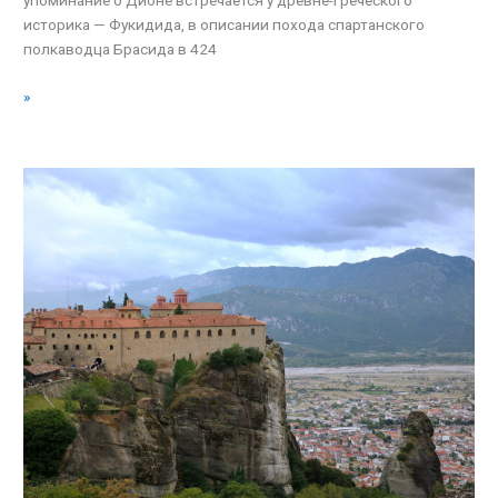
упоминание о Дионе встречается у древне-греческого
историка — Фукидида, в описании похода спартанского
полкаводца Брасида в 424
»