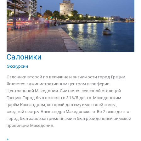
Салоники
Салоники
Экскурсии
Салоники второй по величине и значимости город Греции.
Является административным центром периферии
Центральной Македонии. Считается северной столицей
Греции. Город был основан в 316/5 до н.э. Македонским
царём Кассандром, который дал ему имя своей жены ,
сводной сестры Александра Македонского. Во 2 веке до н. э
город был завоеван римлянами и был резиденцией римской
провинции Македония.
»