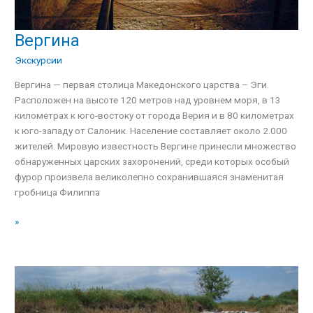
Вергина
Вергина
Экскурсии
Вергина — первая столица Македонского царства – Эги.
Расположен на высоте 120 метров над уровнем моря, в 13
километрах к юго-востоку от города Верия и в 80 километрах
к юго-западу от Салоник. Население составляет около 2.000
жителей. Мировую известность Вергине принесли множество
обнаруженных царских захоронений, среди которых особый
фурор произвела великолепно сохранившаяся знаменитая
гробница Филиппа
»