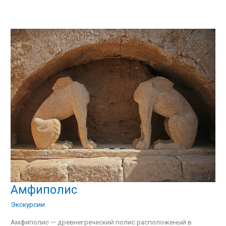
Амфиполис
Амфиполис
Экскурсии
Амфиполис — древнегреческий полис расположеный в