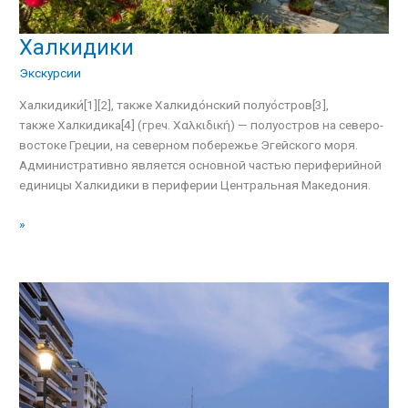
Халкидики
Халкидики
Экскурсии
Халкидики́[1][2], также Халкидо́нский полуо́стров[3],
также Халкидика[4] (греч. Χαλκιδική) — полуостров на северо-
востоке Греции, на северном побережье Эгейского моря.
Административно является основной частью периферийной
единицы Халкидики в периферии Центральная Македония.
»